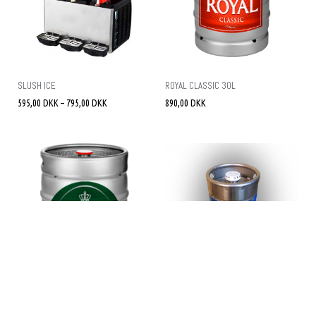
SLUSH ICE
ROYAL CLASSIC 30L
595,00
DKK
–
795,00
DKK
890,00
DKK
ROYAL PILSNER 30L
HUMLE HUMLE CLASSIC
790,00
DKK
449,00
DKK