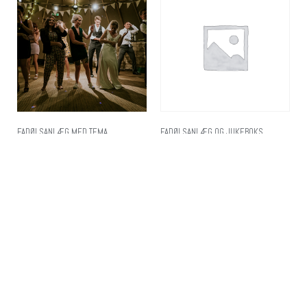
FADØLSANLÆG MED TEMA
FADØLSANLÆG OG JUKEBOKS