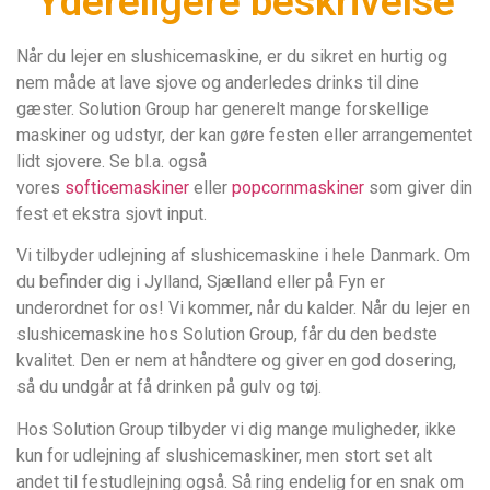
Ydereligere beskrivelse
Når du lejer en slushicemaskine, er du sikret en hurtig og
nem måde at lave sjove og anderledes drinks til dine
gæster. Solution Group har generelt mange forskellige
maskiner og udstyr, der kan gøre festen eller arrangementet
lidt sjovere. Se bl.a. også
vores
softicemaskiner
eller
popcornmaskiner
som giver din
fest et ekstra sjovt input.
Vi tilbyder udlejning af slushicemaskine i hele Danmark. Om
du befinder dig i Jylland, Sjælland eller på Fyn er
underordnet for os! Vi kommer, når du kalder. Når du lejer en
slushicemaskine hos Solution Group, får du den bedste
kvalitet. Den er nem at håndtere og giver en god dosering,
så du undgår at få drinken på gulv og tøj.
Hos Solution Group tilbyder vi dig mange muligheder, ikke
kun for udlejning af slushicemaskiner, men stort set alt
andet til festudlejning også. Så ring endelig for en snak om