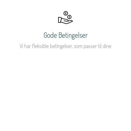
Gode Betingelser
Vi har fleksible betingelser, som passer til dine
behov.
Vi Hjælper Med Dit Arrangement
Skal du have hjælp til planlægningen af dit
arrangement? Vi hjælper med hele processen.