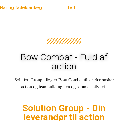
Bar og fadølsanlæg
Telt
495,00
DKK
–
2.495,00
DKK
4.399,00
DKK
–
11.299,00
DKK
Bow Combat - Fuld af
action
Solution Group tilbyder Bow Combat til jer, der ønsker
action og teambuilding i en og samme aktivitet.
Solution Group - Din
leverandør til action